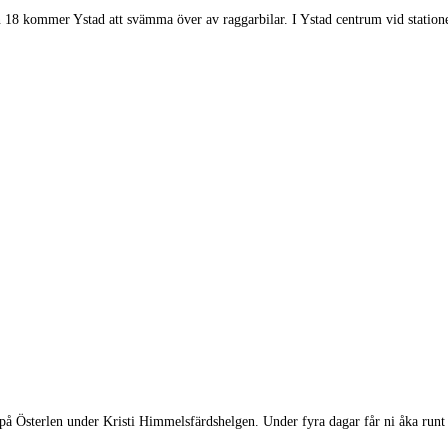
an 18 kommer Ystad att svämma över av raggarbilar. I Ystad centrum vid stati
å Österlen under Kristi Himmelsfärdshelgen. Under fyra dagar får ni åka runt 