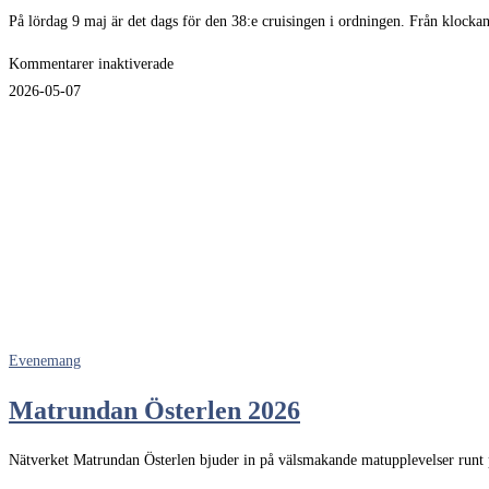
På lördag 9 maj är det dags för den 38:e cruisingen i ordningen. Från klock
för
Kommentarer inaktiverade
Ystad
2026-05-07
Cruising
2026
–
Folkfesten
närmar
sig
Evenemang
Matrundan Österlen 2026
Nätverket Matrundan Österlen bjuder in på välsmakande matupplevelser runt p