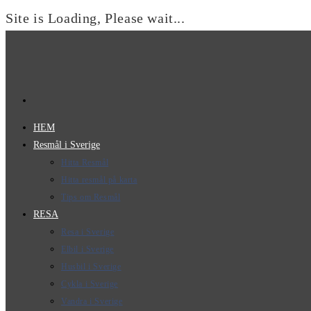
Site is Loading, Please wait...
Hoppa
till
innehållet
HEM
Resmål i Sverige
Hitta Resmål
Hitta resmål på karta
Tips om Resmål
RESA
Resa i Sverige
Elbil i Sverige
Husbil i Sverige
Cykla i Sverige
Vandra i Sverige