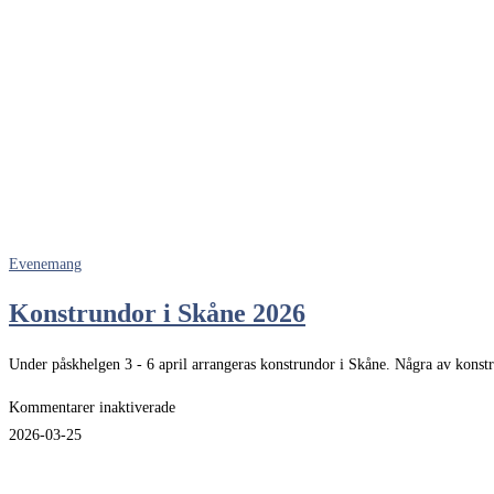
på
Öland
2026
Evenemang
Konstrundor i Skåne 2026
Under påskhelgen 3 - 6 april arrangeras konstrundor i Skåne. Några av
för
Kommentarer inaktiverade
Konstrundor
2026-03-25
i
Skåne