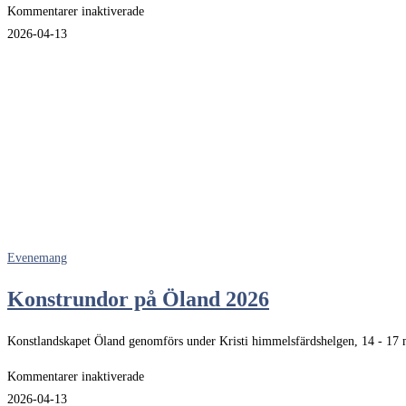
för
Kommentarer inaktiverade
Matrundan
2026-04-13
Österlen
2026
Evenemang
Konstrundor på Öland 2026
Konstlandskapet Öland genomförs under Kristi himmelsfärdshelgen, 14 -
för
Kommentarer inaktiverade
Konstrundor
2026-04-13