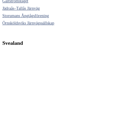
Galtströmståget
Jädraås–Tallås Järnväg
Storumans Ångtågsförening
Örnsköldsviks Järnvägssällskap
Svealand