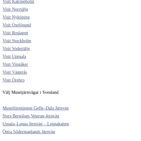
Visit Katrineholm
Visit Norrtälje
Visit Nyköping
Visit Oxelösund
Visit Roslagen
Visit Stockholm
Visit Södertälje
Visit Uppsala
Visit Vingåker
Visit Västerås
Visit Örebro
Välj Museijärnvägar i Svealand
Museiföreningen Gefle–Dala Järnväg
Nora Bergslags Veteran-Jernväg
Upsala–Lenna Jernväg – Lennakatten
Östra Södermanlands Järnväg