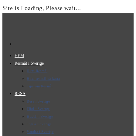
Site is Loading, Please wait...
Hoppa
till
innehållet
HEM
Resmål i Sverige
Hitta Resmål
Hitta resmål på karta
Tips om Resmål
RESA
Resa i Sverige
Elbil i Sverige
Husbil i Sverige
Cykla i Sverige
Vandra i Sverige