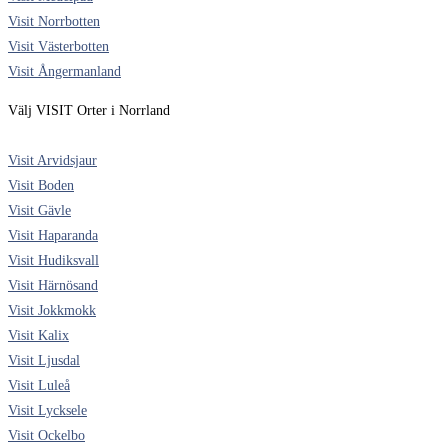
Visit Norrbotten
Visit Västerbotten
Visit Ångermanland
Välj VISIT Orter i Norrland
Visit Arvidsjaur
Visit Boden
Visit Gävle
Visit Haparanda
Visit Hudiksvall
Visit Härnösand
Visit Jokkmokk
Visit Kalix
Visit Ljusdal
Visit Luleå
Visit Lycksele
Visit Ockelbo