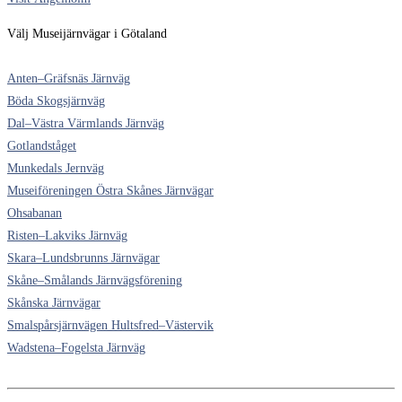
Välj Museijärnvägar i Götaland
Anten–Gräfsnäs Järnväg
Böda Skogsjärnväg
Dal–Västra Värmlands Järnväg
Gotlandståget
Munkedals Jernväg
Museiföreningen Östra Skånes Järnvägar
Ohsabanan
Risten–Lakviks Järnväg
Skara–Lundsbrunns Järnvägar
Skåne–Smålands Järnvägsförening
Skånska Järnvägar
Smalspårsjärnvägen Hultsfred–Västervik
Wadstena–Fogelsta Järnväg