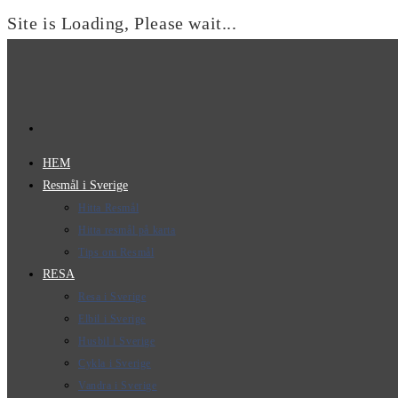
Site is Loading, Please wait...
Hoppa
till
innehållet
HEM
Resmål i Sverige
Hitta Resmål
Hitta resmål på karta
Tips om Resmål
RESA
Resa i Sverige
Elbil i Sverige
Husbil i Sverige
Cykla i Sverige
Vandra i Sverige