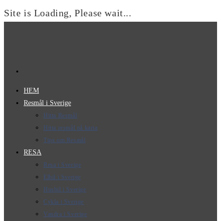
Site is Loading, Please wait...
Hoppa
till
innehållet
HEM
Resmål i Sverige
Hitta Resmål
Hitta resmål på karta
Tips om Resmål
RESA
Resa i Sverige
Elbil i Sverige
Husbil i Sverige
Cykla i Sverige
Vandra i Sverige