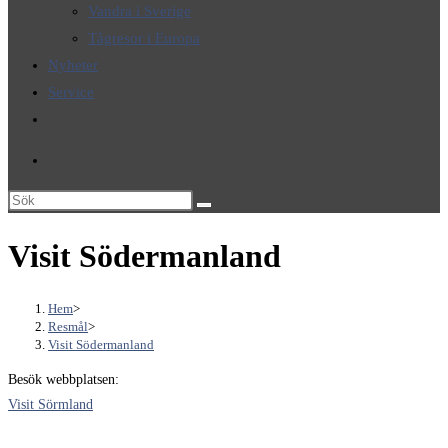
Vandra i Sverige
Tågresor i Europa
Nyheter
Service
Slå
på/av
webbplatssökning
Sök
på
Visit Södermanland
denna
webbplats
Hem
>
Resmål
>
Visit Södermanland
Besök webbplatsen:
Visit Sörmland