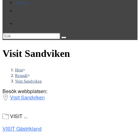
Service
Slå
på/av
webbplatssökning
Sök
på
Visit Sandviken
denna
webbplats
Hem
>
Resmål
>
Visit Sandviken
Besök webbplatsen:
Visit Sandviken
VISIT ...
VISIT Gästrikland