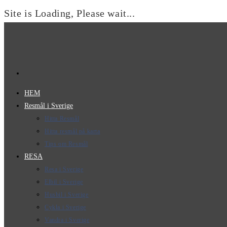
Site is Loading, Please wait...
Hoppa
till
innehållet
HEM
Resmål i Sverige
Hitta Resmål
Hitta resmål på karta
Tips om Resmål
RESA
Resa i Sverige
Elbil i Sverige
Husbil i Sverige
Cykla i Sverige
Vandra i Sverige