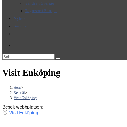
Vandra i Sverige
Tågresor i Europa
Nyheter
Service
Slå
på/av
webbplatssökning
Sök
på
Visit Enköping
denna
webbplats
Hem
>
Resmål
>
Visit Enköping
Besök webbplatsen:
Visit Enköping