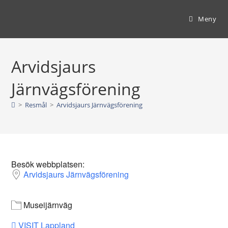
Hoppa
till
Meny
innehållet
Arvidsjaurs
Järnvägsförening
>
Resmål
>
Arvidsjaurs Järnvägsförening
Besök webbplatsen:
Arvidsjaurs Järnvägsförening
Museijärnväg
VISIT Lappland