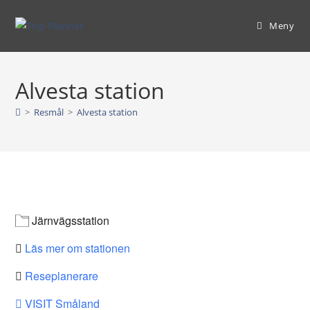
Hoppa
till
Meny
innehållet
Alvesta station
>
Resmål
>
Alvesta station
Järnvägsstation
Läs mer om stationen
Reseplanerare
VISIT Småland