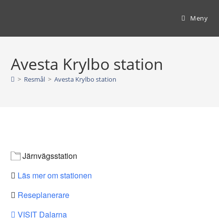
Hoppa
till
Meny
innehållet
Avesta Krylbo station
>
Resmål
>
Avesta Krylbo station
Järnvägsstation
Läs mer om stationen
Reseplanerare
VISIT Dalarna