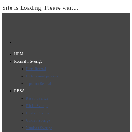
Site is Loading, Please wait...
Hoppa
till
innehållet
HEM
Resmål i Sverige
Hitta Resmål
Hitta resmål på karta
Tips om Resmål
RESA
Resa i Sverige
Elbil i Sverige
Husbil i Sverige
Cykla i Sverige
Vandra i Sverige