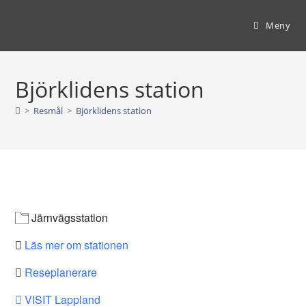
Hoppa
till
Meny
innehållet
Björklidens station
>
Resmål
>
Björklidens station
Järnvägsstation
Läs mer om stationen
Reseplanerare
VISIT Lappland