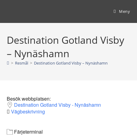
Hoppa
till
Meny
innehållet
Destination Gotland Visby
– Nynäshamn
>
Resmål
>
Destination Gotland Visby – Nynäshamn
Besök webbplatsen:
Destination Gotland Visby - Nynäshamn
Vägbeskrivning
Färjeterminal