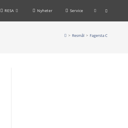
Slå
RESA
Nyheter
Service
på/av
>
Resmål
>
Fagersta C
webbplatssöknin