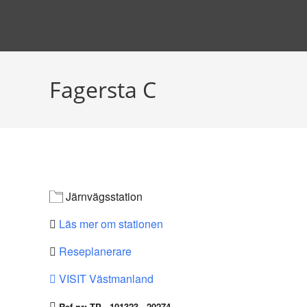
Hoppa
till
innehållet
Fagersta C
Järnvägsstation
Läs mer om stationen
Reseplanerare
VISIT Västmanland
Ref-nr: TP - 101323 - 20274