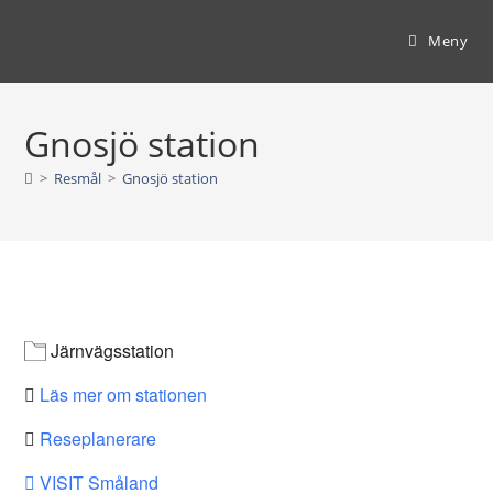
Hoppa
till
Meny
innehållet
Gnosjö station
>
Resmål
>
Gnosjö station
Järnvägsstation
Läs mer om stationen
Reseplanerare
VISIT Småland