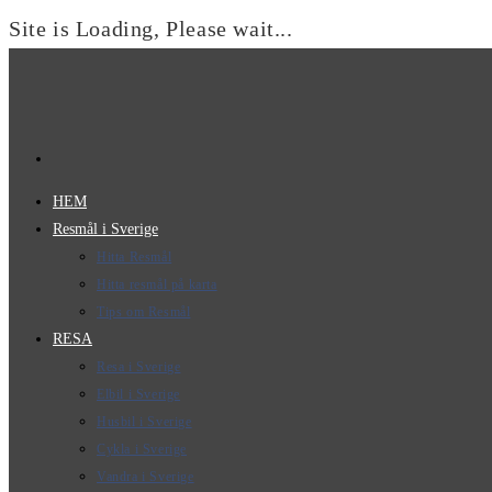
Site is Loading, Please wait...
Hoppa
till
innehållet
HEM
Resmål i Sverige
Hitta Resmål
Hitta resmål på karta
Tips om Resmål
RESA
Resa i Sverige
Elbil i Sverige
Husbil i Sverige
Cykla i Sverige
Vandra i Sverige