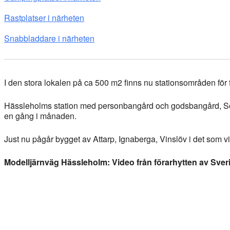
Rastplatser i närheten
Snabbladdare i närheten
I den stora lokalen på ca 500 m2 finns nu stationsområden för f
Hässleholms station med personbangård och godsbangård, Sösd
en gång i månaden.
Just nu pågår bygget av Attarp, Ignaberga, Vinslöv i det som vi
Modelljärnväg Hässleholm: Video från förarhytten av Sver