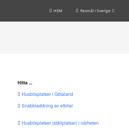
HEM
Resmål i Sverige
Hitta ...
Husbilsplatser i Götaland
Snabbladdning av elbilar
Husbilsplatser (ställplatser) i närheten