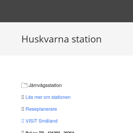
Hoppa
till
innehållet
Huskvarna station
Järnvägsstation
Läs mer om stationen
Reseplanerare
VISIT Småland
Ref-nr: TP - 101293 - 20264