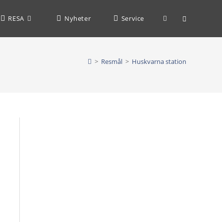
Slå
RESA
Nyheter
Service
på/av
>
Resmål
>
Huskvarna station
webbplatssöknin