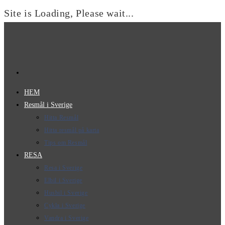
Site is Loading, Please wait...
Hoppa
till
innehållet
HEM
Resmål i Sverige
Hitta Resmål
Hitta resmål på karta
Tips om Resmål
RESA
Resa i Sverige
Elbil i Sverige
Husbil i Sverige
Cykla i Sverige
Vandra i Sverige