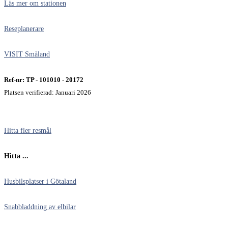
Läs mer om stationen
Reseplanerare
VISIT Småland
Ref-nr: TP - 101010 - 20172
Platsen verifierad: Januari 2026
Hitta fler resmål
Hitta ...
Husbilsplatser i Götaland
Snabbladdning av elbilar