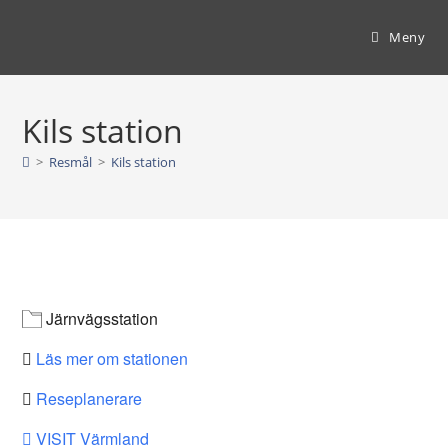
Hoppa
till
Meny
innehållet
Kils station
>
Resmål
>
Kils station
Järnvägsstation
Läs mer om stationen
Reseplanerare
VISIT Värmland