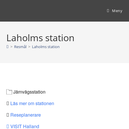
Hoppa
till
Meny
innehållet
Laholms station
>
Resmål
>
Laholms station
Järnvägsstation
Läs mer om stationen
Reseplanerare
VISIT Halland