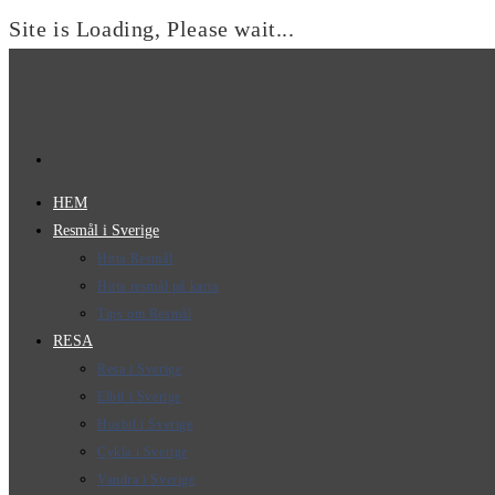
Site is Loading, Please wait...
Hoppa
till
innehållet
HEM
Resmål i Sverige
Hitta Resmål
Hitta resmål på karta
Tips om Resmål
RESA
Resa i Sverige
Elbil i Sverige
Husbil i Sverige
Cykla i Sverige
Vandra i Sverige