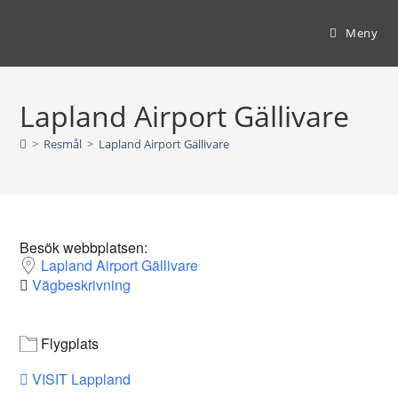
Hoppa
till
Meny
innehållet
Lapland Airport Gällivare
>
Resmål
>
Lapland Airport Gällivare
Besök webbplatsen:
Lapland Airport Gällivare
Vägbeskrivning
Flygplats
VISIT Lappland