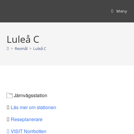
Hoppa
till
Meny
innehållet
Luleå C
>
Resmål
>
Luleå C
Järnvägsstation
Läs mer om stationen
Reseplanerare
VISIT Norrbotten