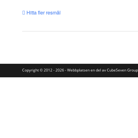
Hitta fler resmål
Copyright © 2012 - 2026 - Webbplatsen en del av
CubeSeven Group