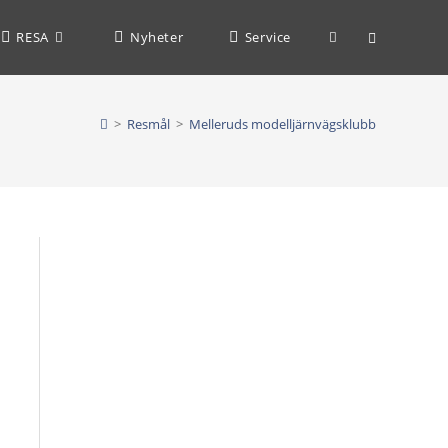
Slå
RESA
Nyheter
Service
på/av
>
Resmål
>
Melleruds modelljärnvägsklubb
webbplatssöknin