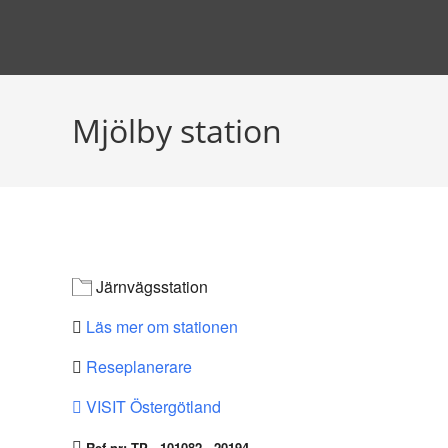
Hoppa
till
innehållet
Mjölby station
Järnvägsstation
Läs mer om stationen
Reseplanerare
VISIT Östergötland
Ref-nr: TP - 101082 - 20194