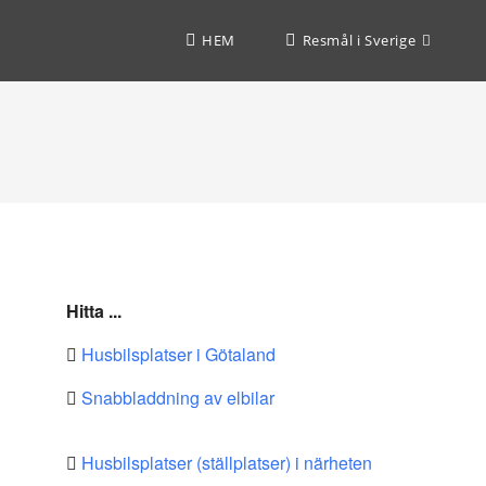
HEM
Resmål i Sverige
Hitta ...
Husbilsplatser i Götaland
Snabbladdning av elbilar
Husbilsplatser (ställplatser) i närheten