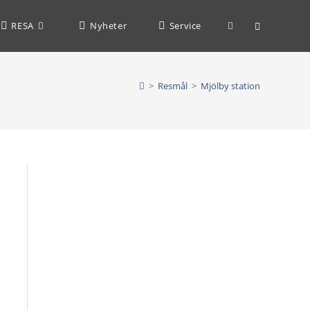
Slå
RESA
Nyheter
Service
på/av
>
Resmål
>
Mjölby station
webbplatssöknin