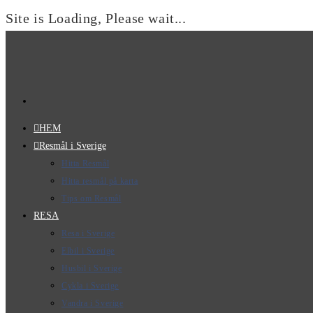
Site is Loading, Please wait...
Hoppa
till
innehållet
HEM
Resmål i Sverige
Hitta Resmål
Hitta resmål på karta
Tips om Resmål
RESA
Resa i Sverige
Elbil i Sverige
Husbil i Sverige
Cykla i Sverige
Vandra i Sverige