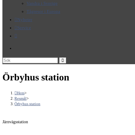
Vandra i Sverige
Tågresor i Europa
Nyheter
Service
Slå
på/av
webbplatssökning
Sök
på
Örbyhus station
denna
webbplats
Hem
>
Resmål
>
Örbyhus station
Järnvägsstation