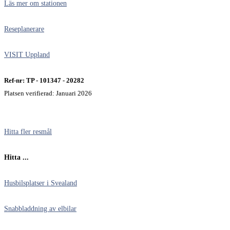
Läs mer om stationen
Reseplanerare
VISIT Uppland
Ref-nr: TP - 101347 - 20282
Platsen verifierad: Januari 2026
Hitta fler resmål
Hitta ...
Husbilsplatser i Svealand
Snabbladdning av elbilar