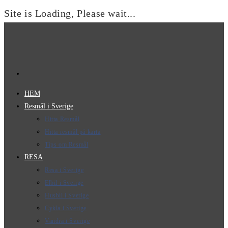
Site is Loading, Please wait...
Hoppa
till
innehållet
HEM
Resmål i Sverige
Hitta Resmål
Hitta resmål på karta
Tips om Resmål
RESA
Resa i Sverige
Elbil i Sverige
Husbil i Sverige
Cykla i Sverige
Vandra i Sverige