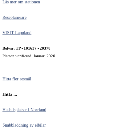
Läs mer om stationen
Reseplanerare
VISIT Lappland
Ref-nr: TP - 101637 - 20378
Platsen verifierad: Januari 2026
Hitta fler resmål
Hitta ...
Husbilsplatser i Norrland
Snabbladdning av elbilar