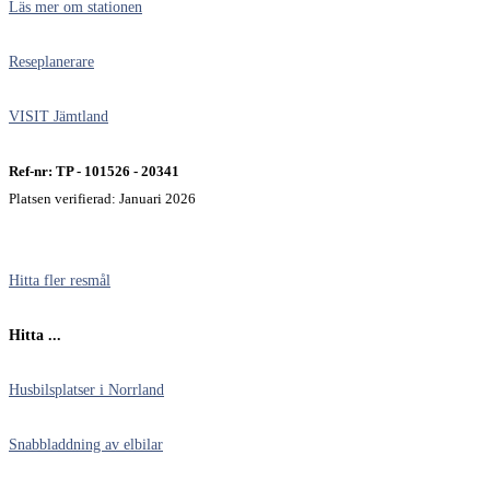
Läs mer om stationen
Reseplanerare
VISIT Jämtland
Ref-nr: TP - 101526 - 20341
Platsen verifierad: Januari 2026
Hitta fler resmål
Hitta ...
Husbilsplatser i Norrland
Snabbladdning av elbilar