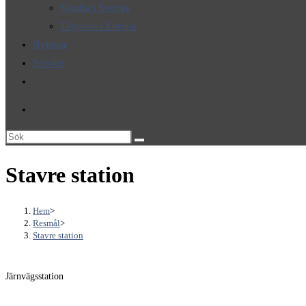
Vandra i Sverige
Tågresor i Europa
Nyheter
Service
Slå
på/av
webbplatssökning
Sök
på
Stavre station
denna
webbplats
Hem
>
Resmål
>
Stavre station
Järnvägsstation