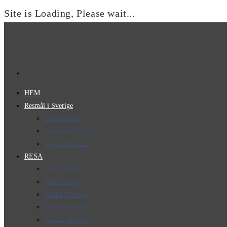
Site is Loading, Please wait...
Hoppa
till
innehållet
HEM
Resmål i Sverige
Hitta Resmål
Hitta resmål på karta
Tips om Resmål
RESA
Resa i Sverige
Elbil i Sverige
Husbil i Sverige
Cykla i Sverige
Vandra i Sverige