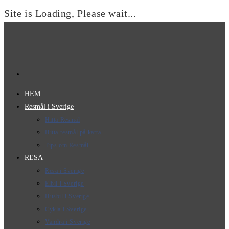
Site is Loading, Please wait...
Hoppa
till
innehållet
HEM
Resmål i Sverige
Hitta Resmål
Hitta resmål på karta
Tips om Resmål
RESA
Resa i Sverige
Elbil i Sverige
Husbil i Sverige
Cykla i Sverige
Vandra i Sverige