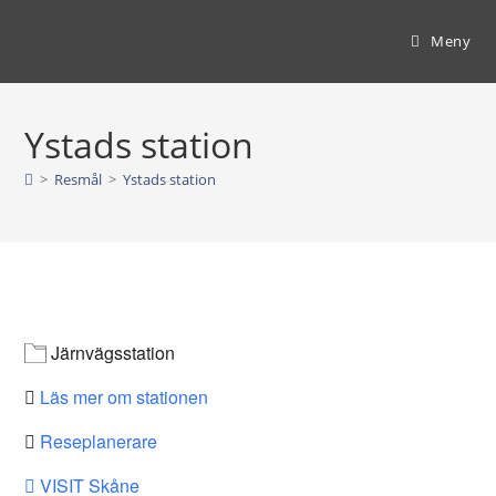
Hoppa
till
Meny
innehållet
Ystads station
>
Resmål
>
Ystads station
Järnvägsstation
Läs mer om stationen
Reseplanerare
VISIT Skåne