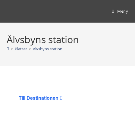
Hoppa
till
Meny
innehållet
Älvsbyns station
>
Platser
>
Älvsbyns station
Till Destinationen