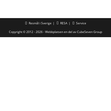
Resmål i Sverige
RESA
Service
Copyright © 2012 - 2026 - Webbplatsen en del av
CubeSeven Group