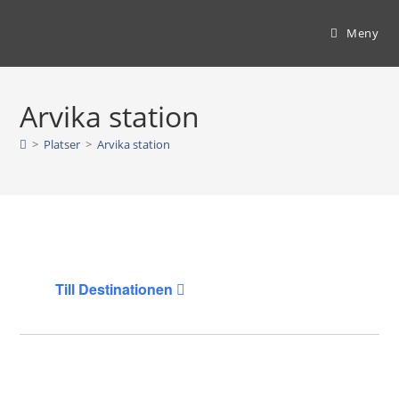
Hoppa
till
Meny
innehållet
Arvika station
>
Platser
>
Arvika station
Till Destinationen