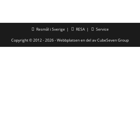
Resmål i Sverige
RESA
Service
Copyright © 2012 - 2026 - Webbplatsen en del av
CubeSeven Group