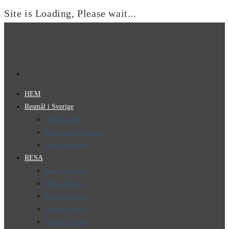
Site is Loading, Please wait...
Hoppa
till
innehållet
HEM
Resmål i Sverige
Hitta Resmål
Hitta resmål på karta
Tips om Resmål
RESA
Resa i Sverige
Elbil i Sverige
Husbil i Sverige
Cykla i Sverige
Vandra i Sverige