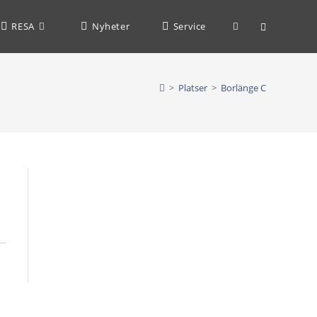
Slå
RESA
Nyheter
Service
på/av
>
Platser
>
Borlänge C
webbplatssöknin