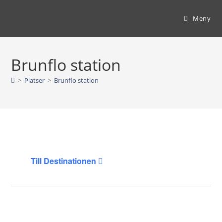
Hoppa
till
Meny
innehållet
Brunflo station
>
Platser
>
Brunflo station
Till Destinationen