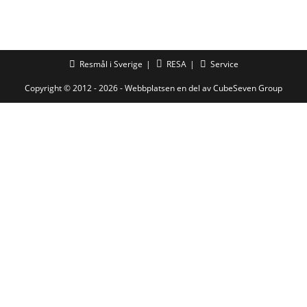
Resmål i Sverige
RESA
Service
Copyright © 2012 - 2026 - Webbplatsen en del av
CubeSeven Group