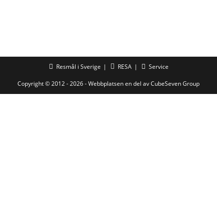
Resmål i Sverige
RESA
Service
Copyright © 2012 - 2026 - Webbplatsen en del av
CubeSeven Group