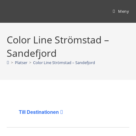
Hoppa
till
Meny
innehållet
Color Line Strömstad –
Sandefjord
>
Platser
>
Color Line Strömstad – Sandefjord
Till Destinationen