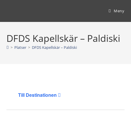
Hoppa
till
Meny
innehållet
DFDS Kapellskär – Paldiski
>
Platser
>
DFDS Kapellskär – Paldiski
Till Destinationen