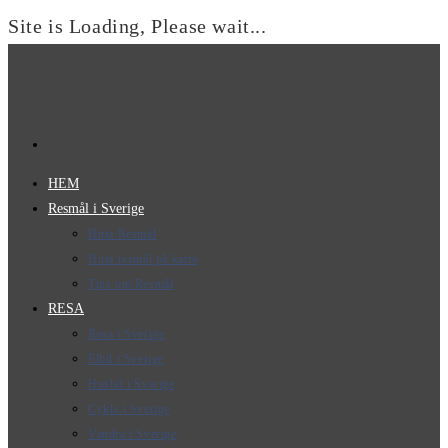
Site is Loading, Please wait...
Hoppa
till
innehållet
HEM
Resmål i Sverige
Hitta Resmål
Hitta resmål på karta
Tips om Resmål
RESA
Resa i Sverige
Elbil i Sverige
Husbil i Sverige
Cykla i Sverige
Vandra i Sverige