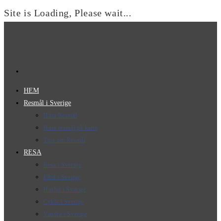
Site is Loading, Please wait...
Hoppa
till
innehållet
HEM
Resmål i Sverige
Hitta Resmål
Hitta resmål på karta
Tips om Resmål
RESA
Resa i Sverige
Elbil i Sverige
Husbil i Sverige
Cykla i Sverige
Vandra i Sverige