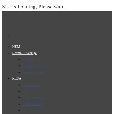
Site is Loading, Please wait...
Hoppa
till
innehållet
HEM
Resmål i Sverige
Hitta Resmål
Hitta resmål på karta
Tips om Resmål
RESA
Resa i Sverige
Elbil i Sverige
Husbil i Sverige
Cykla i Sverige
Vandra i Sverige