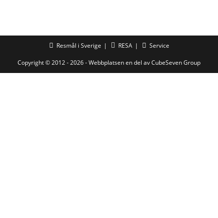
Resmål i Sverige
RESA
Service
Copyright © 2012 - 2026 - Webbplatsen en del av
CubeSeven Group