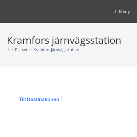
Hoppa
till
Meny
innehållet
Kramfors järnvägsstation
>
Platser
>
Kramfors järnvägsstation
Till Destinationen