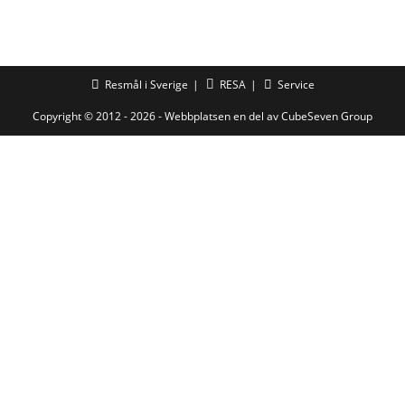
Resmål i Sverige
RESA
Service
Copyright © 2012 - 2026 - Webbplatsen en del av
CubeSeven Group