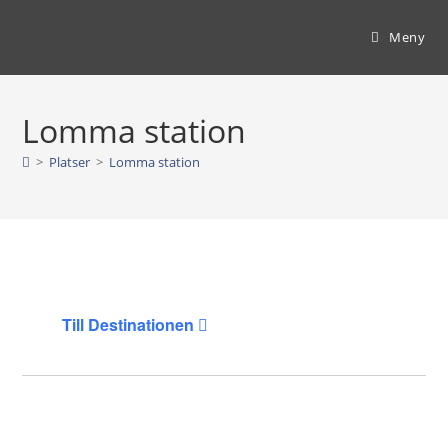
Hoppa
till
Meny
innehållet
Lomma station
>
Platser
>
Lomma station
Till Destinationen