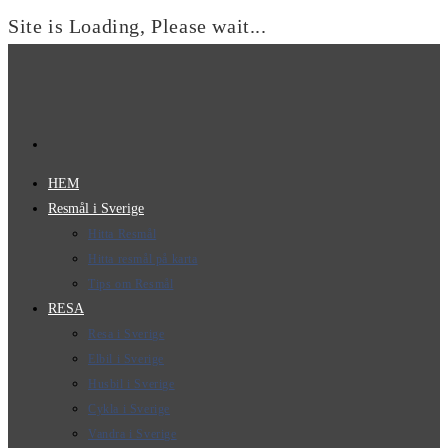
Site is Loading, Please wait...
Hoppa
till
innehållet
HEM
Resmål i Sverige
Hitta Resmål
Hitta resmål på karta
Tips om Resmål
RESA
Resa i Sverige
Elbil i Sverige
Husbil i Sverige
Cykla i Sverige
Vandra i Sverige