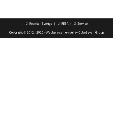
Resmål i Sverige
RESA
Service
Copyright © 2012 - 2026 - Webbplatsen en del av
CubeSeven Group