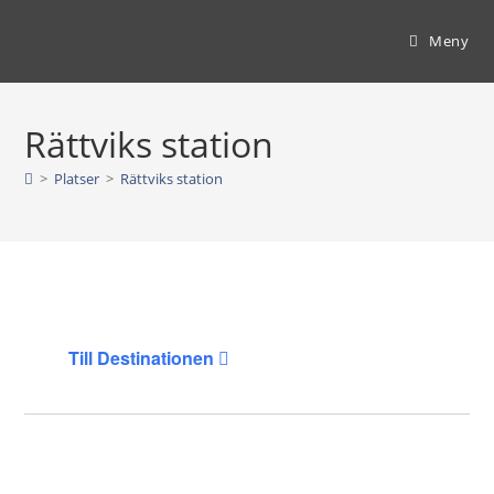
Hoppa
till
Meny
innehållet
Rättviks station
>
Platser
>
Rättviks station
Till Destinationen