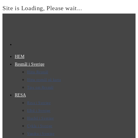
Site is Loading, Please wait...
Hoppa
till
innehållet
HEM
Resmål i Sverige
Hitta Resmål
Hitta resmål på karta
Tips om Resmål
RESA
Resa i Sverige
Elbil i Sverige
Husbil i Sverige
Cykla i Sverige
Vandra i Sverige