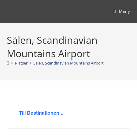
Hoppa
till
Meny
innehållet
Sälen, Scandinavian
Mountains Airport
>
Platser
>
Sälen, Scandinavian Mountains Airport
Till Destinationen