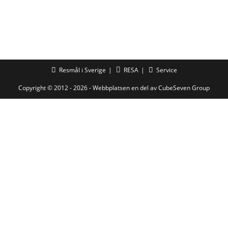
Resmål i Sverige
RESA
Service
Copyright © 2012 - 2026 - Webbplatsen en del av
CubeSeven Group