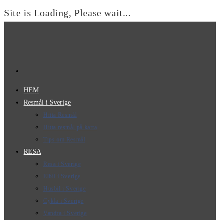
Site is Loading, Please wait...
Hoppa
till
innehållet
HEM
Resmål i Sverige
Hitta Resmål
Hitta resmål på karta
Tips om Resmål
RESA
Resa i Sverige
Elbil i Sverige
Husbil i Sverige
Cykla i Sverige
Vandra i Sverige