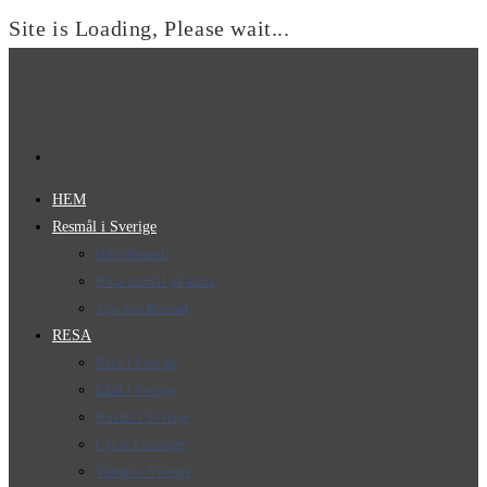
Site is Loading, Please wait...
Hoppa
till
innehållet
HEM
Resmål i Sverige
Hitta Resmål
Hitta resmål på karta
Tips om Resmål
RESA
Resa i Sverige
Elbil i Sverige
Husbil i Sverige
Cykla i Sverige
Vandra i Sverige