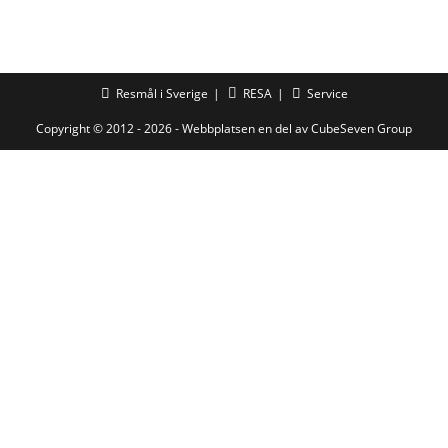
Resmål i Sverige
RESA
Service
Copyright © 2012 - 2026 - Webbplatsen en del av
CubeSeven Group