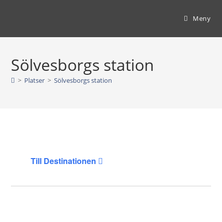
Hoppa
till
Meny
innehållet
Sölvesborgs station
>
Platser
>
Sölvesborgs station
Till Destinationen