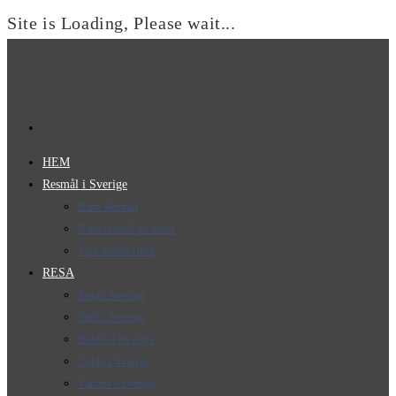
Site is Loading, Please wait...
Hoppa
till
innehållet
HEM
Resmål i Sverige
Hitta Resmål
Hitta resmål på karta
Tips om Resmål
RESA
Resa i Sverige
Elbil i Sverige
Husbil i Sverige
Cykla i Sverige
Vandra i Sverige