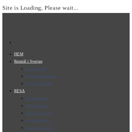
Site is Loading, Please wait...
Hoppa
till
innehållet
HEM
Resmål i Sverige
Hitta Resmål
Hitta resmål på karta
Tips om Resmål
RESA
Resa i Sverige
Elbil i Sverige
Husbil i Sverige
Cykla i Sverige
Vandra i Sverige